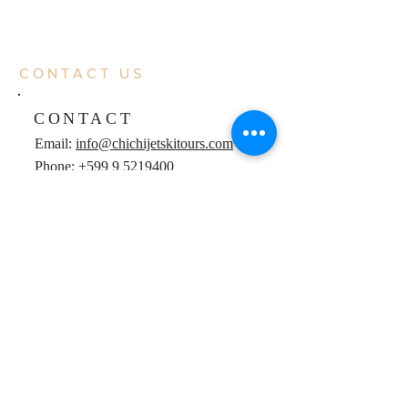
CONTACT US
CONTACT
Email:
info@chichijetskitours.com
Phone:
+599 9 5219400
Instagram:
chichi.jetski.tours
Facebook:
chichijetskitours
OPENING HOURS
Open: Mo/We/Fr
Closed: Tue/Th/Sat/Sun
POINT OF DEPARTURE
Vissershaven Marie Pampoen